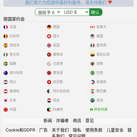
我们努力为您提供最好的服务，请支持我们
按国家约会
法国
德国
加拿大
比利时
瑞士
美国
西班牙
英国
墨西哥
意大利
葡萄牙
哥伦比亚
瑞典
已禁用
宠物
澳大利亚
摩洛哥
巴西
荷兰
突尼斯
菲律宾
奥地利
阿尔及利亚
黎巴嫩
日本
埃及
海湾
中国
科威特
所有列表
新闻
|
诈骗者
|
商店
|
意见
Cookie和GDPR
|
广告
|
关于我们
|
隐私
|
使用条款
|
儿童安全
|
联
系我们
|
常见问题