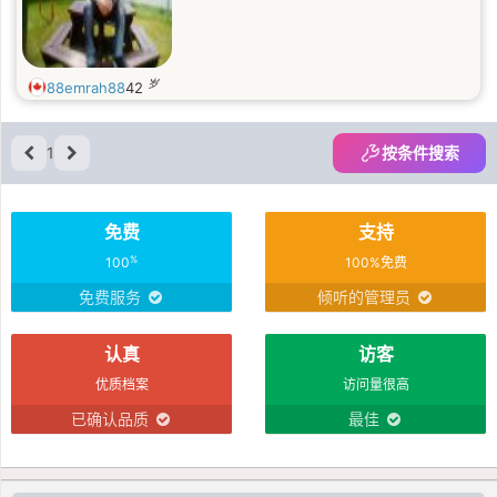
岁
88emrah88
42
1
按条件搜索
免费
支持
%
100
100%免费
免费服务
倾听的管理员
认真
访客
优质档案
访问量很高
已确认品质
最佳