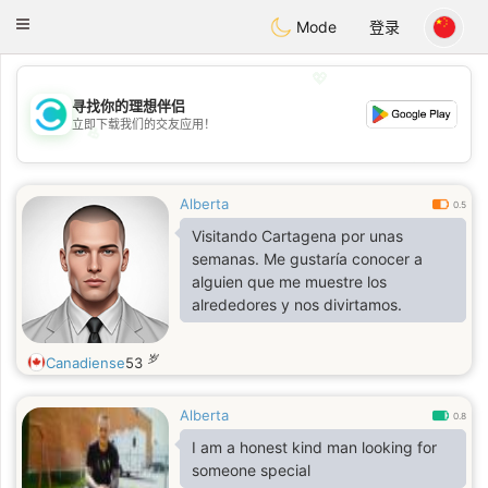
olombia
Citas
Toggle
Mode
登录
navigation
💖
寻找你的理想伴侣
立即下载我们的交友应用！
💖
💕
💕
Alberta
0.5
Visitando Cartagena por unas
semanas. Me gustaría conocer a
alguien que me muestre los
alrededores y nos divirtamos.
岁
Canadiense
53
Alberta
0.8
I am a honest kind man looking for
someone special