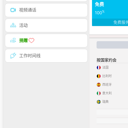
免费
视频通话
%
100
免费服
活动
捐赠
工作时间线
按国家约会
法国
比利时
西班牙
意大利
瑞典