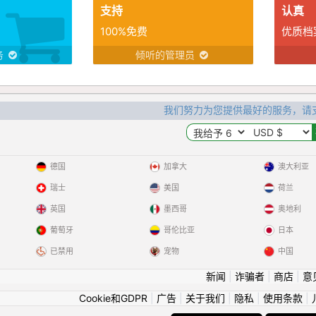
支持
认真
100%免费
优质档
务
倾听的管理员
我们努力为您提供最好的服务，请
德国
加拿大
澳大利亚
瑞士
美国
荷兰
英国
墨西哥
奥地利
葡萄牙
哥伦比亚
日本
已禁用
宠物
中国
新闻
|
诈骗者
|
商店
|
意
Cookie和GDPR
|
广告
|
关于我们
|
隐私
|
使用条款
|