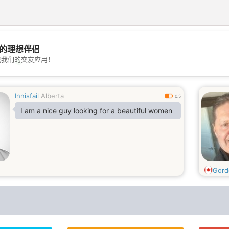
的理想伴侣
载我们的交友应用！
💖
💕
Innisfail
Alberta
0.5
I am a nice guy looking for a beautiful women
Gord