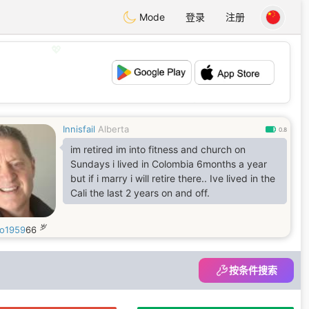
Mode
登录
注册
💖
💕
Innisfail
Alberta
0.8
im retired im into fitness and church on
Sundays i lived in Colombia 6months a year
but if i marry i will retire there.. Ive lived in the
Cali the last 2 years on and off.
岁
o1959
66
按条件搜索