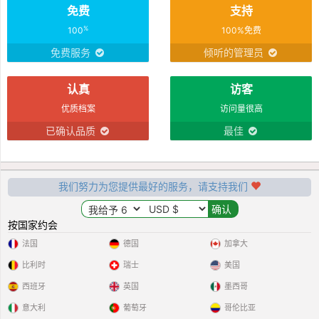
免费
支持
%
100
100%免费
免费服务
倾听的管理员
认真
访客
优质档案
访问量很高
已确认品质
最佳
我们努力为您提供最好的服务，请支持我们
按国家约会
法国
德国
加拿大
比利时
瑞士
美国
西班牙
英国
墨西哥
意大利
葡萄牙
哥伦比亚