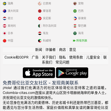
瑞典
已禁用
宠物
澳大利亚
摩洛哥
巴西
荷兰
突尼斯
菲律宾
奥地利
阿尔及利亚
黎巴嫩
日本
埃及
海湾
中国
科威特
所有列表
新闻
|
诈骗者
|
商店
|
意见
Cookie和GDPR
|
广告
|
关于我们
|
隐私
|
使用条款
|
儿童安全
|
联
系我们
|
常见问题
免费哥伦比亚交友社区 - 发现南美联系
¡Hola! 通过我们充满活力的社区体验哥伦比亚待客之道的温暖。
Colombia-citas.com连接从波哥大山区到卡塔赫纳海岸的单身人士，
庆祝哥伦比亚文化的激情和快乐。
无论您身在充满活力的麦德林、历史名城卡利还是热带巴兰基亚，都
能遇见与您分享生活热情、家庭价值观和真挚友谊的兼容哥伦比亚