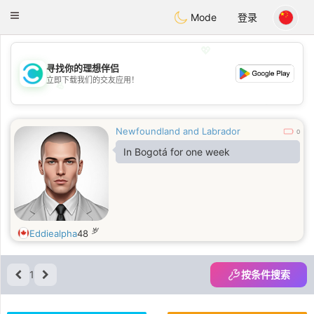
olombia
Citas
Toggle
Mode
登录
navigation
💖
寻找你的理想伴侣
立即下载我们的交友应用！
💖
💕
💕
Newfoundland and Labrador
0
In Bogotá for one week
岁
Eddiealpha
48
1
按条件搜索