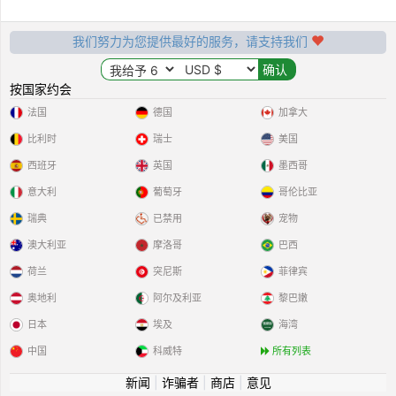
我们努力为您提供最好的服务，请支持我们
按国家约会
法国
德国
加拿大
比利时
瑞士
美国
西班牙
英国
墨西哥
意大利
葡萄牙
哥伦比亚
瑞典
已禁用
宠物
澳大利亚
摩洛哥
巴西
荷兰
突尼斯
菲律宾
奥地利
阿尔及利亚
黎巴嫩
日本
埃及
海湾
中国
科威特
所有列表
新闻
|
诈骗者
|
商店
|
意见